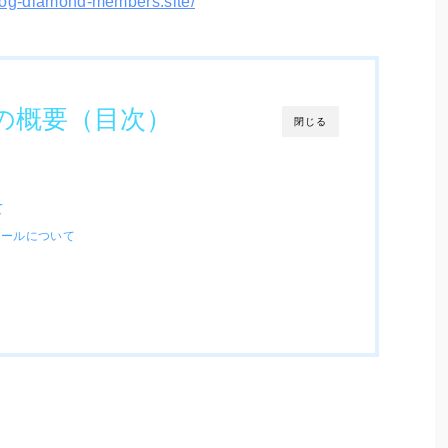
log-diamond-members.site/
の概要（目次）
閉じる
て
ツールについて